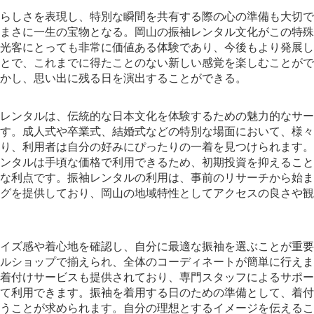
らしさを表現し、特別な瞬間を共有する際の心の準備も大切で
まさに一生の宝物となる。岡山の振袖レンタル文化がこの特殊
光客にとっても非常に価値ある体験であり、今後もより発展し
とで、これまでに得たことのない新しい感覚を楽しむことがで
かし、思い出に残る日を演出することができる。
レンタルは、伝統的な日本文化を体験するための魅力的なサー
す。成人式や卒業式、結婚式などの特別な場面において、様々
り、利用者は自分の好みにぴったりの一着を見つけられます。
ンタルは手頃な価格で利用できるため、初期投資を抑えること
な利点です。振袖レンタルの利用は、事前のリサーチから始ま
グを提供しており、岡山の地域特性としてアクセスの良さや観
イズ感や着心地を確認し、自分に最適な振袖を選ぶことが重要
ルショップで揃えられ、全体のコーディネートが簡単に行えま
着付けサービスも提供されており、専門スタッフによるサポー
て利用できます。振袖を着用する日のための準備として、着付
うことが求められます。自分の理想とするイメージを伝えるこ