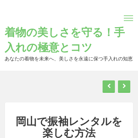
Skip
to
content
着物の美しさを守る！手
入れの極意とコツ
あなたの着物を未来へ、美しさを永遠に保つ手入れの知恵
岡山で振袖レンタルを
楽しむ方法